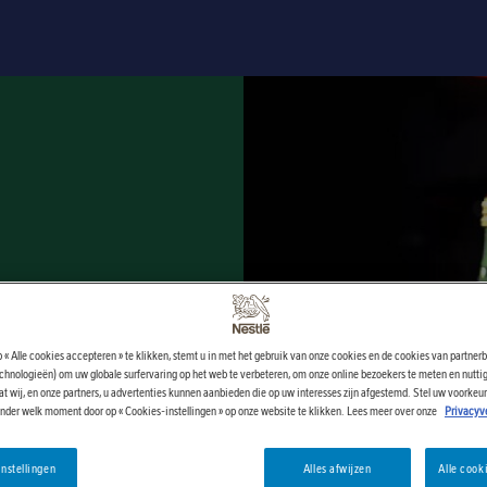
t de lichte
 « Alle cookies accepteren » te klikken, stemt u in met het gebruik van onze cookies en de cookies van partnerb
verse
echnologieën) om uw globale surfervaring op het web te verbeteren, om onze online bezoekers te meten en nuttig
t wij, en onze partners, u advertenties kunnen aanbieden die op uw interesses zijn afgestemd. Stel uw voorkeu
e PERRIER.
ender welk moment door op « Cookies-instellingen » op onze website te klikken. Lees meer over onze
Privacyve
nstellingen
Alles afwijzen
Alle cook