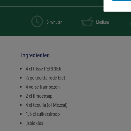
5 minuten
Medium
Ingrediënten
4 cl frisse PERRIER
½ gekookte rode biet
4 verse frambozen
2 cl limoensap
4 cl tequila (of Mezcal)
1,5 cl suikersiroop
Ijsblokjes