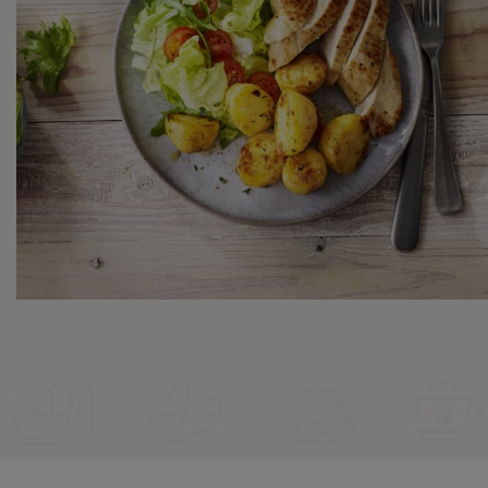
Gebakken bouillon
aardappeltjes met
kipfilet en een salade
BEKIJK HET RECEPT