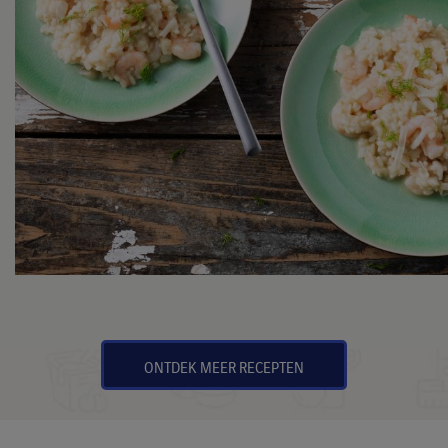
Venkelrisotto met
garnalen
BEKIJK HET RECEPT
ONTDEK MEER RECEPTEN