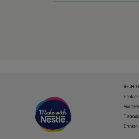
Foote
RECEPT
Menu
Hoofdge
Diatro
Voorgere
Tussendo
Dranken