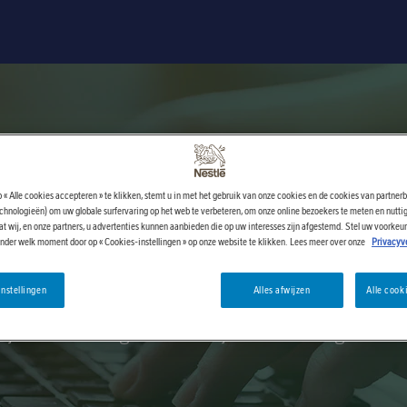
 « Alle cookies accepteren » te klikken, stemt u in met het gebruik van onze cookies en de cookies van partnerb
echnologieën) om uw globale surfervaring op het web te verbeteren, om onze online bezoekers te meten en nuttig
t wij, en onze partners, u advertenties kunnen aanbieden die op uw interesses zijn afgestemd. Stel uw voorkeu
Contacteer ons
ender welk moment door op « Cookies-instellingen » op onze website te klikken. Lees meer over onze
Privacyve
nstellingen
Alles afwijzen
Alle cook
Aarzel zeker niet om ons te contacteren,
p je ons om nog beter aan je verwachtingen te v