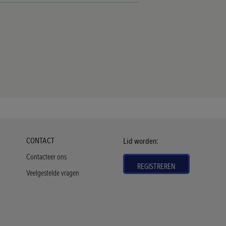
Footer
CONTACT
Lid worden:
Menu
Contacteer ons
REGISTREREN
Epikoinonia
Veelgestelde vragen