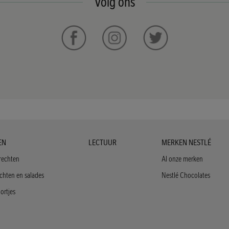
Volg ons
r
EN
Footer
LECTUUR
Footer
MERKEN NESTLÉ
Menu
Menu
rechten
Al onze merken
fi
Blog
Brands
chten en salades
Nestlé Chocolates
ortjes